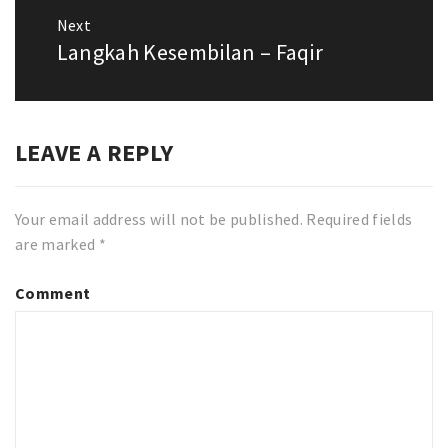
Next
Langkah Kesembilan – Faqir
Next
post:
LEAVE A REPLY
Your email address will not be published.
Required fields
are marked
*
Comment