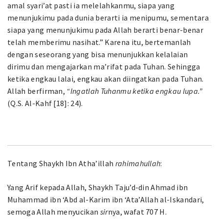
amal syari’at pasti ia melelahkanmu, siapa yang
menunjukimu pada dunia berarti ia menipumu, sementara
siapa yang menunjukimu pada Allah berarti benar-benar
telah memberimu nasihat.” Karena itu, bertemanlah
dengan seseorang yang bisa menunjukkan kelalaian
dirimu dan mengajarkan ma’rifat pada Tuhan. Sehingga
ketika engkau lalai, engkau akan diingatkan pada Tuhan.
Allah berfirman,
“Ingatlah Tuhanmu ketika engkau lupa.”
(Q.S. Al-Kahf [18]: 24).
Tentang Shaykh Ibn Atha’illah
rahimahullah
:
Yang Arif kepada Allah, Shaykh Taju’d-din Ahmad ibn
Muhammad ibn ‘Abd al-Karim ibn ‘Ata’Allah al-Iskandari,
semoga Allah menyucikan
sir
nya, wafat 707 H.