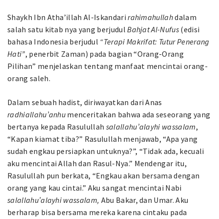
Shaykh Ibn Atha’illah Al-Iskandari
rahimahullah
dalam
salah satu kitab nya yang berjudul
Bahjat Al-Nufus
(edisi
bahasa Indonesia berjudul
“Terapi Makrifat: Tutur Penerang
Hati”
, penerbit Zaman) pada bagian “Orang-Orang
Pilihan” menjelaskan tentang manfaat mencintai orang-
orang saleh.
Dalam sebuah hadist, diriwayatkan dari Anas
radhiallahu’anhu
menceritakan bahwa ada seseorang yang
bertanya kepada Rasulullah
salallahu’alayhi wassalam
,
“Kapan kiamat tiba?” Rasulullah menjawab, “Apa yang
sudah engkau persiapkan untuknya?”, “Tidak ada, kecuali
aku mencintai Allah dan Rasul-Nya.” Mendengar itu,
Rasulullah pun berkata, “Engkau akan bersama dengan
orang yang kau cintai.” Aku sangat mencintai Nabi
salallahu’alayhi wassalam,
Abu Bakar, dan Umar. Aku
berharap bisa bersama mereka karena cintaku pada