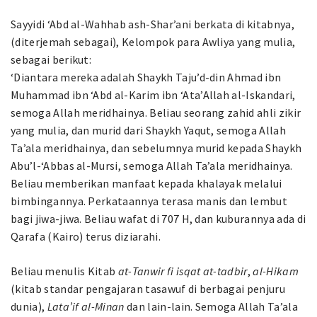
Sayyidi ‘Abd al-Wahhab ash-Shar’ani berkata di kitabnya,
(diterjemah sebagai), Kelompok para Awliya yang mulia,
sebagai berikut:
‘Diantara mereka adalah Shaykh Taju’d-din Ahmad ibn
Muhammad ibn ‘Abd al-Karim ibn ‘Ata’Allah al-Iskandari,
semoga Allah meridhainya. Beliau seorang zahid ahli zikir
yang mulia, dan murid dari Shaykh Yaqut, semoga Allah
Ta’ala meridhainya, dan sebelumnya murid kepada Shaykh
Abu’l-‘Abbas al-Mursi, semoga Allah Ta’ala meridhainya.
Beliau memberikan manfaat kepada khalayak melalui
bimbingannya. Perkataannya terasa manis dan lembut
bagi jiwa-jiwa. Beliau wafat di 707 H, dan kuburannya ada di
Qarafa (Kairo) terus diziarahi.
Beliau menulis Kitab
at-Tanwir fi isqat at-tadbir
,
al-Hikam
(kitab standar pengajaran tasawuf di berbagai penjuru
dunia),
Lata’if al-Minan
dan lain-lain. Semoga Allah Ta’ala