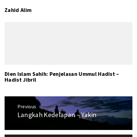
Zahid Alim
Dien Islam Sahih: Penjelasan Ummul Hadist –
Hadist Jibril
Post
Previous
navigation
Langkah Kedelapan – Yakin
Previous
post: