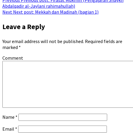
Previous
Previous post:
Firasat Mukmin (Pengajaran Shaykh
Abdalqadir al-Jaylani rahimahullah)
Next
Next post:
Mekkah dan Madinah (bagian 1)
Leave a Reply
Your email address will not be published.
Required fields are
marked
*
Comment
Name
*
Email
*