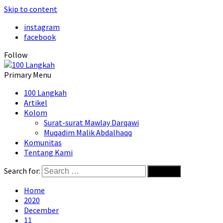
Skip to content
instagram
facebook
Follow
Primary Menu
100 Langkah
Artikel
Kolom
Surat-surat Mawlay Darqawi
Muqadim Malik Abdalhaqq
Komunitas
Tentang Kami
Search for:
Home
2020
December
11