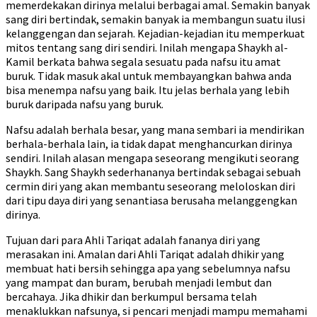
memerdekakan dirinya melalui berbagai amal. Semakin banyak
sang diri bertindak, semakin banyak ia membangun suatu ilusi
kelanggengan dan sejarah. Kejadian-kejadian itu memperkuat
mitos tentang sang diri sendiri. Inilah mengapa Shaykh al-
Kamil berkata bahwa segala sesuatu pada nafsu itu amat
buruk. Tidak masuk akal untuk membayangkan bahwa anda
bisa menempa nafsu yang baik. Itu jelas berhala yang lebih
buruk daripada nafsu yang buruk.
Nafsu adalah berhala besar, yang mana sembari ia mendirikan
berhala-berhala lain, ia tidak dapat menghancurkan dirinya
sendiri. Inilah alasan mengapa seseorang mengikuti seorang
Shaykh. Sang Shaykh sederhananya bertindak sebagai sebuah
cermin diri yang akan membantu seseorang meloloskan diri
dari tipu daya diri yang senantiasa berusaha melanggengkan
dirinya.
Tujuan dari para Ahli Tariqat adalah fananya diri yang
merasakan ini. Amalan dari Ahli Tariqat adalah dhikir yang
membuat hati bersih sehingga apa yang sebelumnya nafsu
yang mampat dan buram, berubah menjadi lembut dan
bercahaya. Jika dhikir dan berkumpul bersama telah
menaklukkan nafsunya, si pencari menjadi mampu memahami