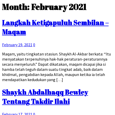
Month:
February 2021
Langkah Ketigapuluh Sembilan –
Maqam
February 19, 2021
0
Maqam, yaitu tingkatan stasiun. Shaykh Al-Akbar berkata: “Itu
menyatakan terpenuhinya hak-hak peraturan-peraturannya
secara menyeluruh.” Dapat dikatakan, maqam dicapai jika si
hamba telah teguh dalam suatu tingkat adab, baik dalam
khidmat, pengabdian kepada Allah, maupun ketika ia telah
mendapatkan kedudukan yang […]
Shaykh Abdalhaqq Bewley
Tentang Takdir Ilahi
February 17, 2021
0