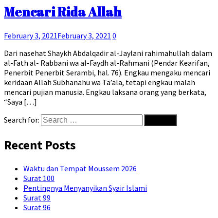
Mencari Rida Allah
February 3, 2021
February 3, 2021
0
Dari nasehat Shaykh Abdalqadir al-Jaylani rahimahullah dalam
al-Fath al- Rabbani wa al-Faydh al-Rahmani (Pendar Kearifan,
Penerbit Penerbit Serambi, hal. 76). Engkau mengaku mencari
keridaan Allah Subhanahu wa Ta’ala, tetapi engkau malah
mencari pujian manusia. Engkau laksana orang yang berkata,
“Saya […]
Search for:
Recent Posts
Waktu dan Tempat Moussem 2026
Surat 100
Pentingnya Menyanyikan Syair Islami
Surat 99
Surat 96