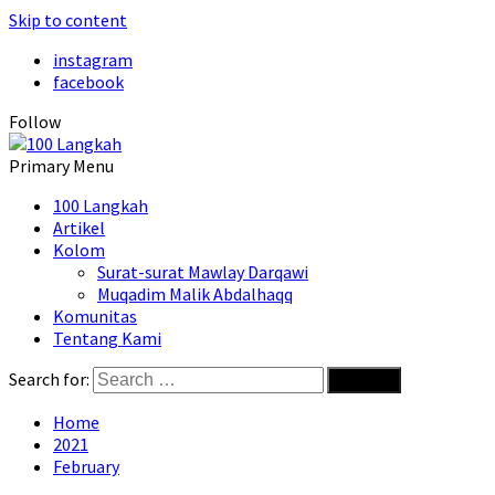
Skip to content
instagram
facebook
Follow
Primary Menu
100 Langkah
Artikel
Kolom
Surat-surat Mawlay Darqawi
Muqadim Malik Abdalhaqq
Komunitas
Tentang Kami
Search for:
Home
2021
February