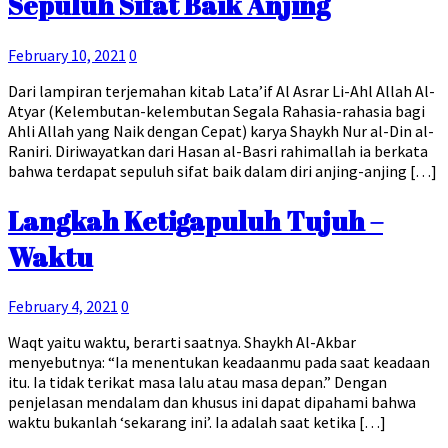
Sepuluh Sifat Baik Anjing
February 10, 2021
0
Dari lampiran terjemahan kitab Lata’if Al Asrar Li-Ahl Allah Al-
Atyar (Kelembutan-kelembutan Segala Rahasia-rahasia bagi
Ahli Allah yang Naik dengan Cepat) karya Shaykh Nur al-Din al-
Raniri. Diriwayatkan dari Hasan al-Basri rahimallah ia berkata
bahwa terdapat sepuluh sifat baik dalam diri anjing-anjing […]
Langkah Ketigapuluh Tujuh –
Waktu
February 4, 2021
0
Waqt yaitu waktu, berarti saatnya. Shaykh Al-Akbar
menyebutnya: “Ia menentukan keadaanmu pada saat keadaan
itu. Ia tidak terikat masa lalu atau masa depan.” Dengan
penjelasan mendalam dan khusus ini dapat dipahami bahwa
waktu bukanlah ‘sekarang ini’. Ia adalah saat ketika […]