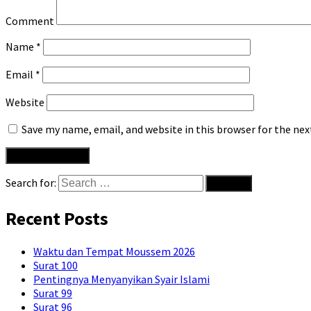
Comment
Name
*
Email
*
Website
Save my name, email, and website in this browser for the ne
Search for:
Recent Posts
Waktu dan Tempat Moussem 2026
Surat 100
Pentingnya Menyanyikan Syair Islami
Surat 99
Surat 96