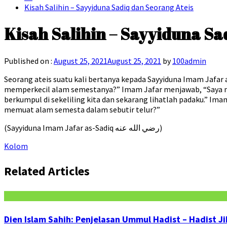
Kisah Salihin – Sayyiduna Sadiq dan Seorang Ateis
Kisah Salihin – Sayyiduna Sa
Published on :
August 25, 2021
August 25, 2021
by
100admin
Seorang ateis suatu kali bertanya kepada Sayyiduna Imam Jafa
memperkecil alam semestanya?” Imam Jafar menjawab, “Saya min
berkumpul di sekeliling kita dan sekarang lihatlah padaku.” Im
memuat alam semesta dalam sebutir telur?”
(Sayyiduna Imam Jafar as-Sadiq رضي الله عنه)
Kolom
Related Articles
Dien Islam Sahih: Penjelasan Ummul Hadist – Hadist Jib