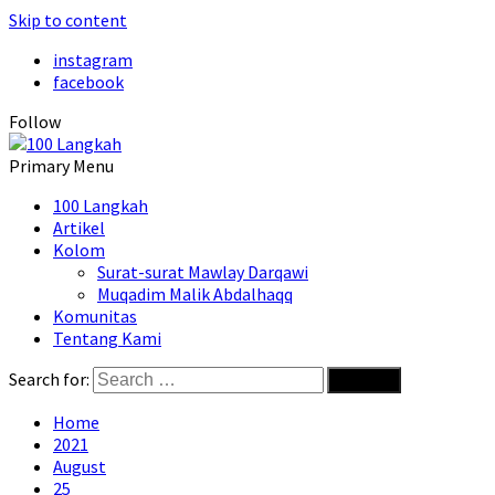
Skip to content
instagram
facebook
Follow
Primary Menu
100 Langkah
Artikel
Kolom
Surat-surat Mawlay Darqawi
Muqadim Malik Abdalhaqq
Komunitas
Tentang Kami
Search for:
Home
2021
August
25