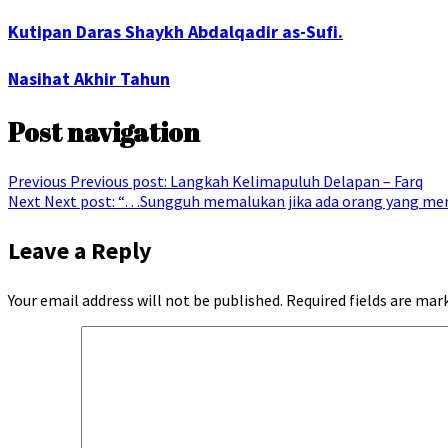
Kutipan Daras Shaykh Abdalqadir as-Sufi.
Nasihat Akhir Tahun
Post navigation
Previous
Previous post:
Langkah Kelimapuluh Delapan – Farq
Next
Next post:
“…Sungguh memalukan jika ada orang yang memut
Leave a Reply
Your email address will not be published.
Required fields are ma