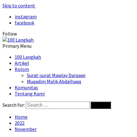
Skip to content
instagram
facebook
Follow
Primary Menu
100 Langkah
Artikel
Kolom
Surat-surat Mawlay Darqawi
Muqadim Malik Abdalhaqq
Komunitas
Tentang Kami
Search for:
Home
2022
November