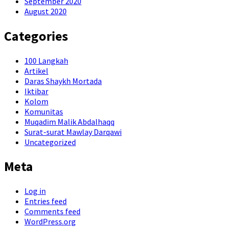
September 2020
August 2020
Categories
100 Langkah
Artikel
Daras Shaykh Mortada
Iktibar
Kolom
Komunitas
Muqadim Malik Abdalhaqq
Surat-surat Mawlay Darqawi
Uncategorized
Meta
Log in
Entries feed
Comments feed
WordPress.org