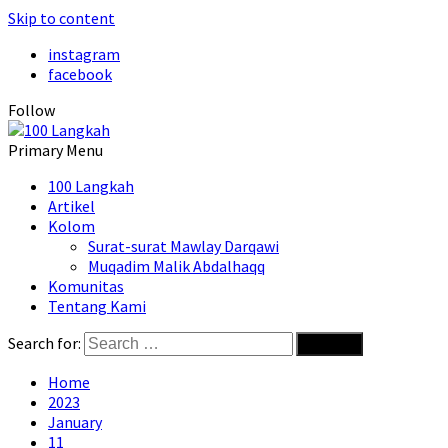
Skip to content
instagram
facebook
Follow
Primary Menu
100 Langkah
Artikel
Kolom
Surat-surat Mawlay Darqawi
Muqadim Malik Abdalhaqq
Komunitas
Tentang Kami
Search for:
Home
2023
January
11