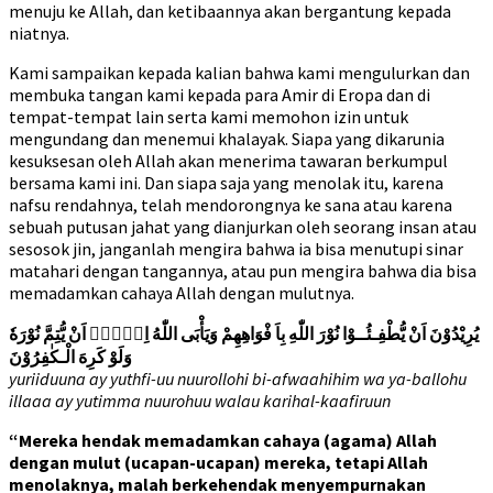
menuju ke Allah, dan ketibaannya akan bergantung kepada
niatnya.
Kami sampaikan kepada kalian bahwa kami mengulurkan dan
membuka tangan kami kepada para Amir di Eropa dan di
tempat-tempat lain serta kami memohon izin untuk
mengundang dan menemui khalayak. Siapa yang dikarunia
kesuksesan oleh Allah akan menerima tawaran berkumpul
bersama kami ini. Dan siapa saja yang menolak itu, karena
nafsu rendahnya, telah mendorongnya ke sana atau karena
sebuah putusan jahat yang dianjurkan oleh seorang insan atau
sesosok jin, janganlah mengira bahwa ia bisa menutupi sinar
matahari dengan tangannya, atau pun mengira bahwa dia bisa
memadamkan cahaya Allah dengan mulutnya.
يُرِيْدُوْنَ اَنْ يُّطْفِـئُــوْا نُوْرَ اللّٰهِ بِاَ فْوَاهِهِمْ وَيَأْبَى اللّٰهُ اِلَّاۤ اَنْ يُّتِمَّ نُوْرَهٗ
وَلَوْ كَرِهَ الْـكٰفِرُوْنَ
yuriiduuna ay yuthfi-uu nuurollohi bi-afwaahihim wa ya-ballohu
illaaa ay yutimma nuurohuu walau karihal-kaafiruun
“Mereka hendak memadamkan cahaya (agama) Allah
dengan mulut (ucapan-ucapan) mereka, tetapi Allah
menolaknya, malah berkehendak menyempurnakan