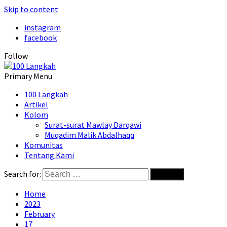
Skip to content
instagram
facebook
Follow
Primary Menu
100 Langkah
Artikel
Kolom
Surat-surat Mawlay Darqawi
Muqadim Malik Abdalhaqq
Komunitas
Tentang Kami
Search for:
Home
2023
February
17