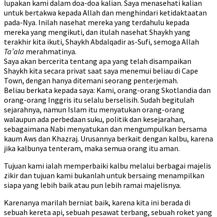
lupakan kami dalam doa-doa kalian. Saya menasehati kalian
untuk bertakwa kepada Allah dan menghindari ketidaktaatan
pada-Nya. Inilah nasehat mereka yang terdahulu kepada
mereka yang mengikuti, dan itulah nasehat Shaykh yang
terakhir kita ikuti, Shaykh Abdalqadir as-Sufi, semoga Allah
Ta’ala
merahmatinya.
Saya akan bercerita tentang apa yang telah disampaikan
Shaykh kita secara privat saat saya menemui beliau di Cape
Town, dengan hanya ditemani seorang penterjemah.
Beliau berkata kepada saya: Kami, orang-orang Skotlandia dan
orang-orang Inggris itu selalu berselisih. Sudah begitulah
sejarahnya, namun Islam itu menyatukan orang-orang
walaupun ada perbedaan suku, politik dan kesejarahan,
sebagaimana Nabi menyatukan dan mengumpulkan bersama
kaum Aws dan Khazraj. Urusannya berkait dengan kalbu, karena
jika kalbunya tenteram, maka semua orang itu aman.
Tujuan kami ialah memperbaiki kalbu melalui berbagai majelis
zikir dan tujuan kami bukanlah untuk bersaing menampilkan
siapa yang lebih baik atau pun lebih ramai majelisnya.
Karenanya marilah berniat baik, karena kita ini berada di
sebuah kereta api, sebuah pesawat terbang, sebuah roket yang