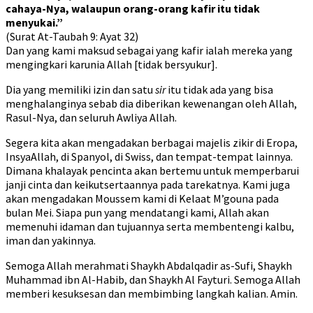
cahaya-Nya, walaupun orang-orang kafir itu tidak
menyukai.”
(Surat At-Taubah 9: Ayat 32)
Dan yang kami maksud sebagai yang kafir ialah mereka yang
mengingkari karunia Allah [tidak bersyukur].
Dia yang memiliki izin dan satu
sir
itu tidak ada yang bisa
menghalanginya sebab dia diberikan kewenangan oleh Allah,
Rasul-Nya, dan seluruh Awliya Allah.
Segera kita akan mengadakan berbagai majelis zikir di Eropa,
InsyaAllah, di Spanyol, di Swiss, dan tempat-tempat lainnya.
Dimana khalayak pencinta akan bertemu untuk memperbarui
janji cinta dan keikutsertaannya pada tarekatnya. Kami juga
akan mengadakan Moussem kami di Kelaat M’gouna pada
bulan Mei. Siapa pun yang mendatangi kami, Allah akan
memenuhi idaman dan tujuannya serta membentengi kalbu,
iman dan yakinnya.
Semoga Allah merahmati Shaykh Abdalqadir as-Sufi, Shaykh
Muhammad ibn Al-Habib, dan Shaykh Al Fayturi. Semoga Allah
memberi kesuksesan dan membimbing langkah kalian. Amin.