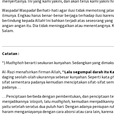
menyertainya. Ini yang kami yakini, dan akan terus kami yakini
Waspada! Waspada! Berhati-hati agar ilusi tidak memotong jala
ilmunya. Engkau harus benar-benar berjaga terhadap ilusi karen
berlindung kepada Allah! Ini bahkan terjadi atas seseorang yan
angan-angan itu. Dia tidak meninggalkan atau menentangnya. K
Salam.
Catatan :
*)
Mudhghah
berarti seukuran kunyahan. Sedangkan yang dimak
Al-Razi menafsirkan firman Allah,
“Lalu segumpal darah itu K
daging seolah-olah ukurannya sebesar kunyahan. Seperti kata
gh
sifat sementara padanya kemudian menciptakan sifat-sifat semen
padanya…
…Penciptaan berbeda dengan pembentukan, dan penciptaan terja
menjadikannya
‘alaqah,
lalu
mudhghah,
kemudian menjadikannya b
yaitu setelah seratus dua puluh hari. Dengan adanya peniupan
haram menganiayanya dengan cara aborsi atau cara lain, karena