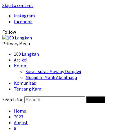
Skip to content
instagram
facebook
Follow
Primary Menu
100 Langkah
Artikel
Kolom
Surat-surat Mawlay Darqawi
Muqadim Malik Abdalhaqq
Komunitas
Tentang Kami
Search for:
Home
2023
August
8