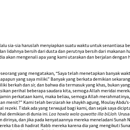
berlalu sia-sia haruslah menyiapkan suatu waktu untuk senantias
n lidahnya bersih dari dusta dan perutnya bersih dari makanan h
ka dia akan mengenali apa yang kami utarakan dan berjalan denga
eseorang yang mengatakan, “Saya telah menetapkan banyak waktu 
papun yang saya miliki.” Banyak yang berkata demikian sekarang i
liki berkah dan
sir,
dan bahwa dia termasuk yang khas, bukan yang a
aksikan perihal beberapa saudara kita, semoga Allah meridai mer
enjamin perkataan kami, maka beliau, semoga Allah merahmatinya,
ngan menit?” Kami telah berziarah ke shaykh agung, Moulay Abdu
al rezeki. Tidak ada yang terwujud bagi kami, dan sejak saya dicip
l demikian di dunia ini.
Laa hawla wala quwatta illa biLlah
. Urus
 dirinya, dan jika pada kenyataannya mereka meneladani Sunah Na
 mereka tiba di hadirat Rabb mereka karena dia yang mengikuti Sun