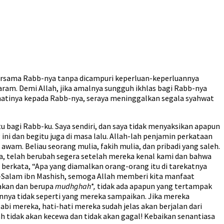
a bersama Rabb-nya tanpa dicampuri keperluan-keperluannya
aram. Demi Allah, jika amalnya sungguh ikhlas bagi Rabb-nya
n hatinya kepada Rabb-nya, seraya meninggalkan segala syahwat
bagi Rabb-ku. Saya sendiri, dan saya tidak menyaksikan apapun
ni dan begitu juga di masa lalu. Allah-lah penjamin perkataan
wam. Beliau seorang mulia, fakih mulia, dan pribadi yang saleh.
eka, telah berubah segera setelah mereka kenal kami dan bahwa
 berkata, “Apa yang diamalkan orang-orang itu di tarekatnya
’s-Salam ibn Mashish, semoga Allah memberi kita manfaat
takan dan berupa
mudhghah*,
tidak ada apapun yang tertampak
annya tidak seperti yang mereka sampaikan. Jika mereka
bi mereka, hati-hati mereka sudah jelas akan berjalan dari
ah tidak akan kecewa dan tidak akan gagal! Kebaikan senantiasa