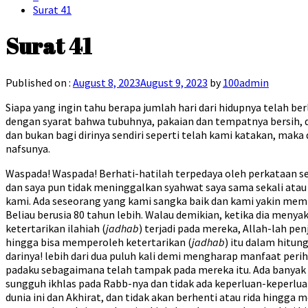
Surat 41
Surat 41
Published on :
August 8, 2023
August 9, 2023
by
100admin
Siapa yang ingin tahu berapa jumlah hari dari hidupnya telah 
dengan syarat bahwa tubuhnya, pakaian dan tempatnya bersih, da
dan bukan bagi dirinya sendiri seperti telah kami katakan, ma
nafsunya.
Waspada! Waspada! Berhati-hatilah terpedaya oleh perkataan s
dan saya pun tidak meninggalkan syahwat saya sama sekali atau a
kami. Ada seseorang yang kami sangka baik dan kami yakin memi
Beliau berusia 80 tahun lebih. Walau demikian, ketika dia meny
ketertarikan ilahiah (
jadhab
) terjadi pada mereka, Allah-lah p
hingga bisa memperoleh ketertarikan (
jadhab
) itu dalam hitu
darinya! lebih dari dua puluh kali demi mengharap manfaat perih
padaku sebagaimana telah tampak pada mereka itu. Ada banyak ha
sungguh ikhlas pada Rabb-nya dan tidak ada keperluan-keperluan
dunia ini dan Akhirat, dan tidak akan berhenti atau rida hingga