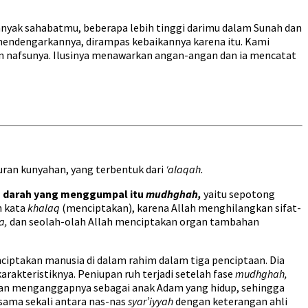
anyak sahabatmu, beberapa lebih tinggi darimu dalam Sunah dan
an mendengarkannya, dirampas kebaikannya karena itu. Kami
gan nafsunya. Ilusinya menawarkan angan-angan dan ia mencatat
uran kunyahan, yang terbentuk dari
‘alaqah.
 darah yang menggumpal itu
mudhghah,
yaitu sepotong
n kata
khalaq
(menciptakan), karena Allah menghilangkan sifat-
a,
dan seolah-olah Allah menciptakan organ tambahan
iptakan manusia di dalam rahim dalam tiga penciptaan. Dia
rakteristiknya. Peniupan ruh terjadi setelah fase
mudhghah,
, dan menganggapnya sebagai anak Adam yang hidup, sehingga
 sama sekali antara nas-nas
syar’iyyah
dengan keterangan ahli