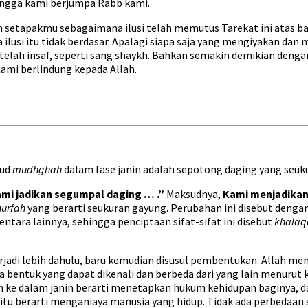
 hingga kami berjumpa Rabb kami.
n setapakmu sebagaimana ilusi telah memutus Tarekat ini atas b
a ilusi itu tidak berdasar. Apalagi siapa saja yang mengiyakan d
g telah insaf, seperti sang shaykh. Bahkan semakin demikian den
ami berlindung kepada Allah.
sud
mudhghah
dalam fase janin adalah sepotong daging yang seuk
ami jadikan segumpal daging … .”
Maksudnya,
Kami menjadikan
urfah
yang berarti seukuran gayung. Perubahan ini disebut denga
tara lainnya, sehingga penciptaan sifat-sifat ini disebut
khalaq
di lebih dahulu, baru kemudian disusul pembentukan. Allah menc
entuk yang dapat dikenali dan berbeda dari yang lain menurut ka
 ruh ke dalam janin berarti menetapkan hukum kehidupan baginya
 itu berarti menganiaya manusia yang hidup. Tidak ada perbedaan