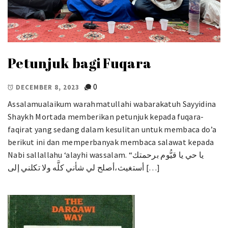
Petunjuk bagi Fuqara
0
DECEMBER 8, 2023
Assalamualaikum warahmatullahi wabarakatuh Sayyidina
Shaykh Mortada memberikan petunjuk kepada fuqara-
faqirat yang sedang dalam kesulitan untuk membaca do’a
berikut ini dan memperbanyak membaca salawat kepada
Nabi sallallahu ‘alayhi wassalam. “يا حي يا قيُّوم برحمتك
أستغيث،أصلح لي شأني كلَّه ولا تكلني إلى […]