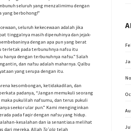
mbunuh seluruh yang menzalimimu dengan
a yang berbohong!”
A
ecewaan, seluruh kekecewaan adalah jika
t tinggalnya masih dipenuhinya dan jejak-
 membebaninya dengan apa pun yang berat
Fe
terletak pada terbunuhnya nafsu itu
u hanya dengan terbunuhnya nafsu.” Salah
Ja
engantin, dan nafsu adalah maharnya. Qalbu
yataan yang serupa dengan itu.
No
arena kesombongan, ketidakadilan, dan
 berkata padanya, “Jangan memukuli seorang
Oc
n maka pukulilah nafsumu, dan terus pukuli
anya seekor ular pun.” Kami menginginkan
Au
erada pada faqir dengan nafsu yang hidup.
esalahan-kesalahan dan ia senantiasa melihat
Ju
s dari mereka. Allah
Ta’ala
telah