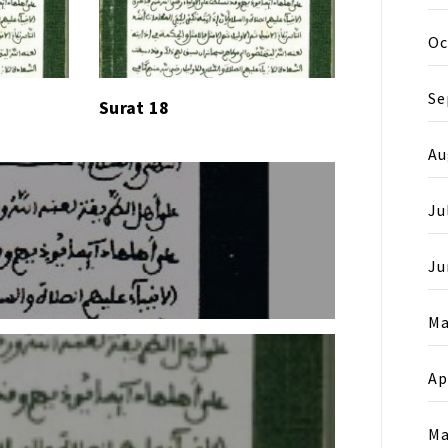
Oc
Se
Surat 18
Au
Ju
Ju
Ma
Ap
Ma