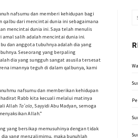
nuh nafsumu dan memberi kehidupan bagi
Se
 qalbu dari mencintai dunia ini sebagaimana
fo
n mencintai dunia ini. Saya telah menulis
amal salih adalah mencintai dunia ini.
R
bu dan anggota tubuhnya adalah dia yang
buhnya. Seseorang yang berpaling
lah dia yang sungguh sangat asusila tersesat
Wa
arena imannya teguh di dalam qalbunya, kami
Su
unuhmu nafsumu dan memberikan kehidupan
hadirat Rabb kita kecuali melalui matinya
Pe
ali Allah
Ta’ala,
Sayyidi Abu Madyan, semoga
 menyaksikan Allah.”
Su
ang yang bersikap memusuhinya dengan tidak
Su
h dia yang menzalimimu, maka bunuhlah