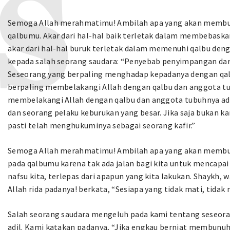
Semoga Allah merahmatimu! Ambilah apa yang akan membu
qalbumu. Akar dari hal-hal baik terletak dalam membebaskan
akar dari hal-hal buruk terletak dalam memenuhi qalbu denga
kepada salah seorang saudara: “Penyebab penyimpangan dari 
Seseorang yang berpaling menghadap kepadanya dengan qal
berpaling membelakangi Allah dengan qalbu dan anggota tu
membelakangi Allah dengan qalbu dan anggota tubuhnya ada
dan seorang pelaku keburukan yang besar. Jika saja bukan k
pasti telah menghukuminya sebagai seorang kafir.”
Semoga Allah merahmatimu! Ambilah apa yang akan memb
pada qalbumu karena tak ada jalan bagi kita untuk mencapai 
nafsu kita, terlepas dari apapun yang kita lakukan. Shaykh, w
Allah rida padanya! berkata, “Sesiapa yang tidak mati, tidak
Salah seorang saudara mengeluh pada kami tentang seseor
adil. Kami katakan padanya, “Jika engkau berniat membunu