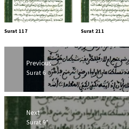
Surat 117
Surat 211
Post
navigation
Previous
Surat 6
Previous
post:
Next
Surat 9*
Next