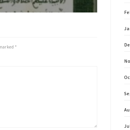
Fe
Ja
De
 marked
*
No
Oc
Se
Au
Ju