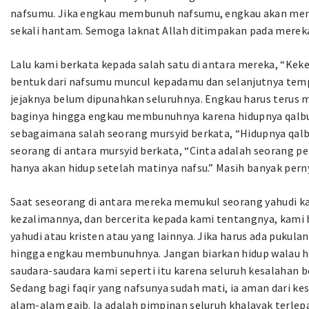
nafsumu. Jika engkau membunuh nafsumu, engkau akan me
sekali hantam. Semoga laknat Allah ditimpakan pada merek
Lalu kami berkata kepada salah satu di antara mereka, “Kek
bentuk dari nafsumu muncul kepadamu dan selanjutnya tempa
jejaknya belum dipunahkan seluruhnya. Engkau harus terus
baginya hingga engkau membunuhnya karena hidupnya qalbu 
sebagaimana salah seorang mursyid berkata, “Hidupnya qalb
seorang di antara mursyid berkata, “Cinta adalah seorang p
hanya akan hidup setelah matinya nafsu.” Masih banyak pern
Saat seseorang di antara mereka memukul seorang yahudi k
kezalimannya, dan bercerita kepada kami tentangnya, kami
yahudi atau kristen atau yang lainnya. Jika harus ada pukula
hingga engkau membunuhnya. Jangan biarkan hidup walau h
saudara-saudara kami seperti itu karena seluruh kesalahan b
Sedang bagi faqir yang nafsunya sudah mati, ia aman dari k
alam-alam gaib. Ia adalah pimpinan seluruh khalayak terlepa