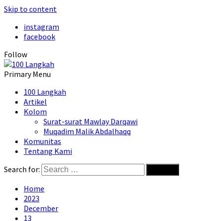
Skip to content
instagram
facebook
Follow
Primary Menu
100 Langkah
Artikel
Kolom
Surat-surat Mawlay Darqawi
Muqadim Malik Abdalhaqq
Komunitas
Tentang Kami
Search for:
Home
2023
December
13