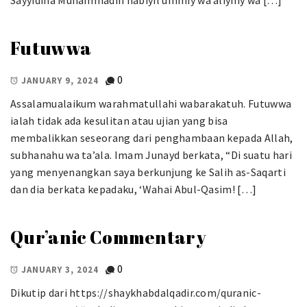
Sayyidina Muhammadin nabiyil ummiy wa aliyhiy wa […]
Futuwwa
0
JANUARY 9, 2024
Assalamualaikum warahmatullahi wabarakatuh. Futuwwa
ialah tidak ada kesulitan atau ujian yang bisa
membalikkan seseorang dari penghambaan kepada Allah,
subhanahu wa ta’ala. Imam Junayd berkata, “Di suatu hari
yang menyenangkan saya berkunjung ke Salih as-Saqarti
dan dia berkata kepadaku, ‘Wahai Abul-Qasim! […]
Qur’anic Commentary
0
JANUARY 3, 2024
Dikutip dari https://shaykhabdalqadir.com/quranic-