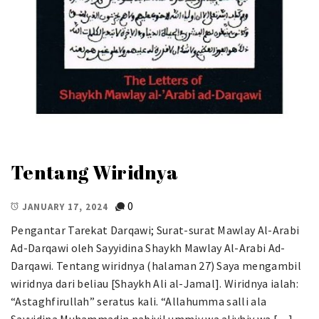
Tentang Wiridnya
0
JANUARY 17, 2024
Pengantar Tarekat Darqawi; Surat-surat Mawlay Al-Arabi
Ad-Darqawi oleh Sayyidina Shaykh Mawlay Al-Arabi Ad-
Darqawi. Tentang wiridnya (halaman 27) Saya mengambil
wiridnya dari beliau [Shaykh Ali al-Jamal]. Wiridnya ialah:
“Astaghfirullah” seratus kali. “Allahumma salli ala