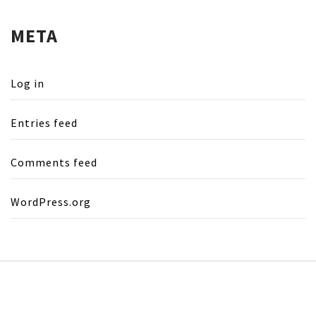
META
Log in
Entries feed
Comments feed
WordPress.org
Copyright © All rights reserved.
Theme: Minimal Lite
by
Thememattic