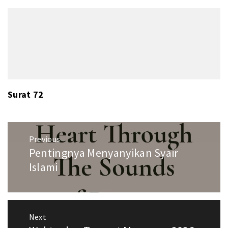
Surat 72
Post
Previous
navigation
Pentingnya Menyanyikan Syair
Previous
post:
Islami
Next