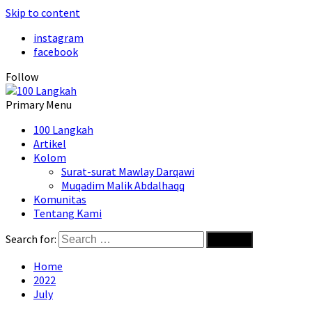
Skip to content
instagram
facebook
Follow
Primary Menu
100 Langkah
Artikel
Kolom
Surat-surat Mawlay Darqawi
Muqadim Malik Abdalhaqq
Komunitas
Tentang Kami
Search for:
Home
2022
July