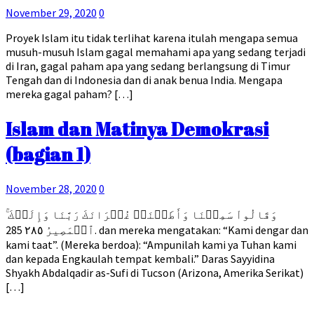
November 29, 2020
0
Proyek Islam itu tidak terlihat karena itulah mengapa semua
musuh-musuh Islam gagal memahami apa yang sedang terjadi
di Iran, gagal paham apa yang sedang berlangsung di Timur
Tengah dan di Indonesia dan di anak benua India. Mengapa
mereka gagal paham? […]
Islam dan Matinya Demokrasi
(bagian 1)
November 28, 2020
0
ۚ وَقَالُواْ سَمِعۡنَا وَأَطَعۡنَاۖ غُفۡرَانَكَ رَبَّنَا وَإِلَيۡكَ
ٱلۡمَصِيرُ ٢٨٥ 285. dan mereka mengatakan: “Kami dengar dan
kami taat”. (Mereka berdoa): “Ampunilah kami ya Tuhan kami
dan kepada Engkaulah tempat kembali.” Daras Sayyidina
Shyakh Abdalqadir as-Sufi di Tucson (Arizona, Amerika Serikat)
[…]