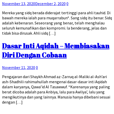
November 13, 2020
December 2, 2020
0
Mereka yang sidq berada diderajat tertinggi para ahli tauhid. Di
bawah mereka ialah para muqarrabun*. Sang sidq itu benar. Sidq
adalah kebenaran. Seseorang yang benar, telah menghalau
seluruh kemunafikan dan kompromi. Ia benderang, jelas dan
tidak bisa dirusak. Ahli sidq […]
Dasar Inti Aqidah – Membiasakan
Diri Dengan Cobaan
November 11, 2020
0
Pengajaran dari Shaykh Ahmad az-Zarruq al-Maliki al-Ash’ari
ash-Shadhili rahimahullah mengenai dasar-dasar inti Aqidah
dalam karyanya, Qawa’id Al Tasawwuf. “Karenanya yang paling
berat dicoba adalah para Anbiya, lalu para Awliya’, lalu yang
mengikutinya dan yang lainnya. Manusia hanya dibebani sesuai
dengan […]