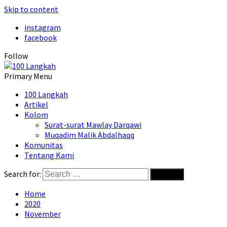
Skip to content
instagram
facebook
Follow
Primary Menu
100 Langkah
Artikel
Kolom
Surat-surat Mawlay Darqawi
Muqadim Malik Abdalhaqq
Komunitas
Tentang Kami
Search for:
Home
2020
November