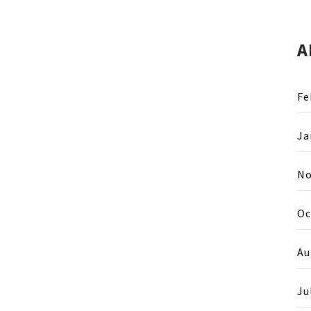
A
Fe
Ja
No
Oc
Au
Ju