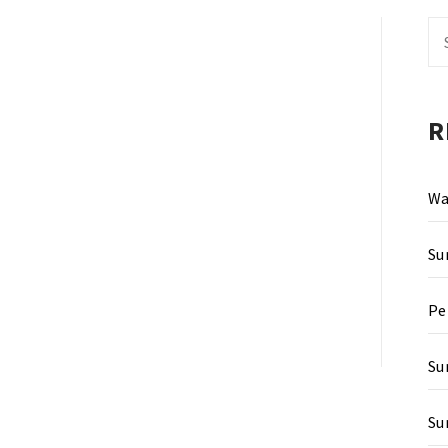
Se
fo
R
Wa
Su
Pe
Su
Su