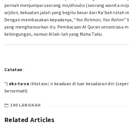
pernah menjumpai seorang
majdhouba
(seorang wanita
maj
wijdan,
kekuatan jalali yang begitu besar dari Ka’bah telah 
Dengan membacakan kepadanya, “
Yaa Rahman, Yaa Rahim
” 
yang menghancurkan itu. Pembacaan Al Quran senantiasa 
kebingungan, namun Allah-lah yang Maha Tahu.
Catatan
:
*)
eks·ta·se
/ékstase/ n keadaan di luar kesadaran diri (sep
bersemadi)
100 LANGKAH
Related Articles