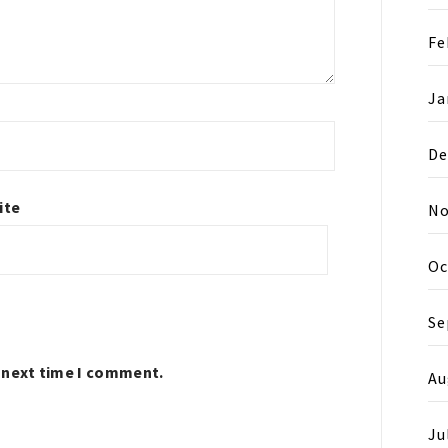
Fe
Ja
De
ite
No
Oc
Se
e next time I comment.
Au
Ju