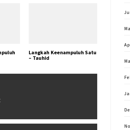
Ju
Ma
Ap
npuluh
Langkah Keenampuluh Satu
– Tauhid
Ma
Fe
Ja
t
De
No