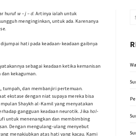
kar huruf
w – j – d
. Artinya ialah untuk
Se
sungguh menginginkan, untuk ada. Karenanya
fo
se.
R
a dijumpai hati pada keadaan-keadaan gaibnya
Wa
yatakannya sebagai keadaan ketika kemanisan
n dan kekaguman.
Su
in, tumpah, dan membanjiri pertemuan.
aat ekstase dengan niat supaya mereka bisa
Pe
a kumpulan Shaykh al-Kamil yang menyatakan
erhadap gangguan keadaan neurotik. Jika
hal
-
Su
ra Sufi untuk menenangkan dan membimbing
rasan. Dengan mengulang-ulang menyebut
Su
ang menakjubkan atas hati yang kacau. Kami