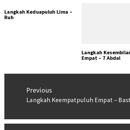
Langkah Keduapuluh Lima –
Ruh
Langkah Kesembila
Empat – 7 Abdal
Post
navigation
Previous
Langkah Keempatpuluh Empat – Bas
Previous
post: