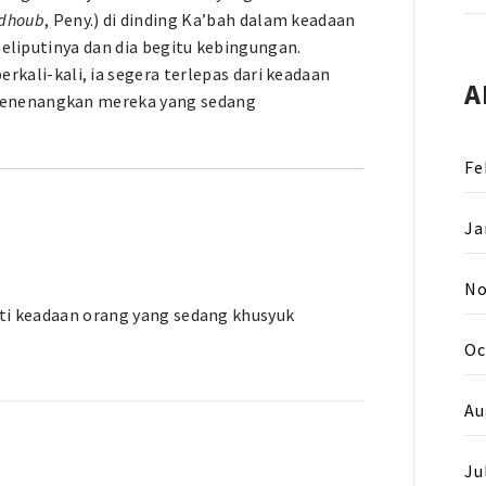
dhoub
, Peny.) di dinding Ka’bah dalam keadaan
meliputinya dan dia begitu kebingungan.
berkali-kali, ia segera terlepas dari keadaan
A
menenangkan mereka yang sedang
Fe
Ja
No
erti keadaan orang yang sedang khusyuk
Oc
Au
Ju