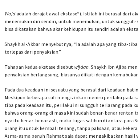
Wajd
adalah derajat awal ekstase*). Istilah ini berasal dari a
menemukan diri sendiri, untuk menemukan, untuk sungguh-
bisa dikatakan bahwa akar kehidupan itu sendiri adalah eksta
Shaykh al-Akbar menyebutnya, “Ia adalah apa yang tiba-tib
terlepas dari penyaksian.”
Tahapan kedua ekstase disebut
wijdan.
Shaykh ibn Ajiba men
penyaksian berlangsung, biasanya diikuti dengan kemabuka
Pada dua keadaan ini sesuatu yang berasal dari keadaan bat
Meskipun beberapa sufi mengizinkan meniru perilaku pada s
tiba pada keadaan itu, perilaku ini sungguh terlarang pad
bahwa orang-orang di masa kini sudah benar-benar rentan t
nya itu benar-benar asli, maka tugas salihun di antara pa
orang itu untuk kembali tenang, tanpa paksaan, atau keke
Asma-asma penuh Rahmat saja dapat mengakibatkan hasil y