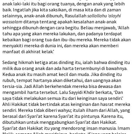
anak laki-laki itu bagi orang tuanya, dengan anak yang lebih
baik. Ingatlah jika kita saksikan, di masa kita dan di zaman
selainnya, anak-anak dibunuh, Rasulallah
sallallahu ‘alayhi
wassalam
ditanya tentang apakah kesalahan anak-anak
sehingga dibunuh dengan cara begitu. Beliau menjawab, ‘Allah
tahu apa yang akan mereka lakukan, dan padanya terdapat
kebaikan bagi orang tua dan ibu-ibu mereka. Mereka tidak akan
menyakiti mereka di dunia ini, dan mereka akan memberi
manfaat di akhirat kelak.’
Sedang hikmah ketiga atas dinding itu, ialah bahwa dinding itu
milik dua orang anak dan ada harta tersembunyi di bawahnya.
Kedua anak itu masih amat kecil dan muda. Jika dinding itu
rubuh, tempat hartanya akan diketahui, dan uangnya akan
tersia-sia. Jadi Allah berkehendak mereka bisa dewasa dan
mengambil harta tersebut. Lalu Sayyidi Khdir berkata, ‘Dan
saya tidak melakukan semua itu dari keinginan saya sendiri.’
Ahli Hakikat tidak bertindak atas keinginan dan hasrat mereka
sendiri. Mereka tidak diberi wahyu; itulah ilham dari Allah, yang
berasal dari Syari’at karena Syari’at itu pintunya. Karena itu,
dibutuhkan untuk menggabungkan Syari’at dan Hakikat.
Syari’at dan Hakikat itu yang mendorong insan manusia. Imam
Malik, semoga Allah meridainya, berkata, ‘Siapa yang belajar