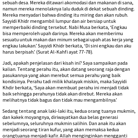
sebuah desa. Mereka ditawari akomodasi dan makanan di sana,
namun mereka menolaknya lalu duduk di dekat sebuah dinding.
Mereka menyadari bahwa dinding itu miring dan akan rubuh.
Sayyidi Khidr mengambil lumpur dan air bersiap untuk
memperbaiki dinding tersebut. Nabi Musa berkata, ‘Engkau
bisa memperoleh upah darinya. Mereka akan memberimu
sesuatu untuk makan dan minum sebagai upah atas kerja yang
engkau lakukan.’ Sayyidi Khidr berkata, ‘Di sini engkau dan aku
harus berpisah.’ (Surat Al-Kahfi ayat 77-78).
Jadi, apakah penjelasan dari kisah ini? Saya sampaikan pada
kalian. Tentang perahu itu, akan datang seorang raja dengan
pasukannya yang akan merebut semua perahu yang baik
kondisinya. Perahu tadi milik khalayak miskin, maka Sayyidi
Khdir berkata, ‘Saya akan membuat perahu ini menjadi tidak
baik sehingga perahunya tidak akan direbut. Mereka akan
melihatnya tidak bagus dan tidak mau mengambilnya.’
Sedang tentang anak laki-laki itu, kedua orang tuanya mukmin,
dan kakek moyangnya, diriwayatkan dua belas generasi
sebelumnya, seluruhnya mukmin salihin. Dan anak itu akan
menjadi seorang tiran kufur, yang akan memaksa kedua
orangtuanya menjadi kafir. Allah menginginkan mengganti