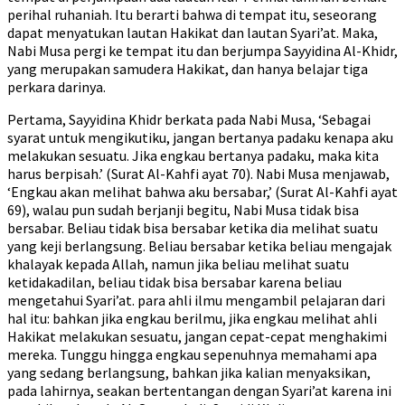
perihal ruhaniah. Itu berarti bahwa di tempat itu, seseorang
dapat menyatukan lautan Hakikat dan lautan Syari’at. Maka,
Nabi Musa pergi ke tempat itu dan berjumpa Sayyidina Al-Khidr,
yang merupakan samudera Hakikat, dan hanya belajar tiga
perkara darinya.
Pertama, Sayyidina Khidr berkata pada Nabi Musa, ‘Sebagai
syarat untuk mengikutiku, jangan bertanya padaku kenapa aku
melakukan sesuatu. Jika engkau bertanya padaku, maka kita
harus berpisah.’ (Surat Al-Kahfi ayat 70). Nabi Musa menjawab,
‘Engkau akan melihat bahwa aku bersabar,’ (Surat Al-Kahfi ayat
69), walau pun sudah berjanji begitu, Nabi Musa tidak bisa
bersabar. Beliau tidak bisa bersabar ketika dia melihat suatu
yang keji berlangsung. Beliau bersabar ketika beliau mengajak
khalayak kepada Allah, namun jika beliau melihat suatu
ketidakadilan, beliau tidak bisa bersabar karena beliau
mengetahui Syari’at. para ahli ilmu mengambil pelajaran dari
hal itu: bahkan jika engkau berilmu, jika engkau melihat ahli
Hakikat melakukan sesuatu, jangan cepat-cepat menghakimi
mereka. Tunggu hingga engkau sepenuhnya memahami apa
yang sedang berlangsung, bahkan jika kalian menyaksikan,
pada lahirnya, seakan bertentangan dengan Syari’at karena ini