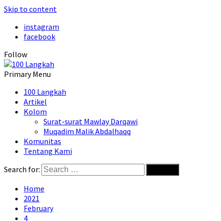
Skip to content
instagram
facebook
Follow
Primary Menu
100 Langkah
Artikel
Kolom
Surat-surat Mawlay Darqawi
Muqadim Malik Abdalhaqq
Komunitas
Tentang Kami
Search for:
Home
2021
February
4