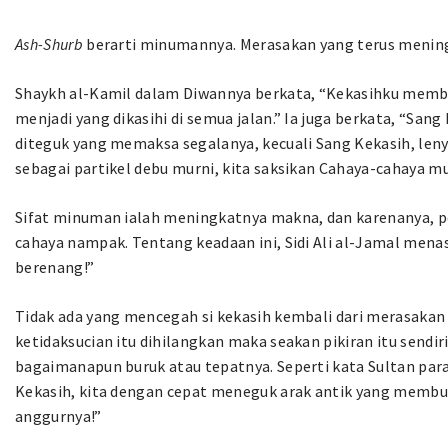
Ash-Shurb
berarti minumannya. Merasakan yang terus menin
Shaykh al-Kamil dalam Diwannya berkata, “Kekasihku member
menjadi yang dikasihi di semua jalan.” Ia juga berkata, “Sa
diteguk yang memaksa segalanya, kecuali Sang Kekasih, leny
sebagai partikel debu murni, kita saksikan Cahaya-cahaya m
Sifat minuman ialah meningkatnya makna, dan karenanya, pe
cahaya nampak. Tentang keadaan ini, Sidi Ali al-Jamal menas
berenang!”
Tidak ada yang mencegah si kekasih kembali dari merasakan 
ketidaksucian itu dihilangkan maka seakan pikiran itu sendir
bagaimanapun buruk atau tepatnya. Seperti kata Sultan pa
Kekasih, kita dengan cepat meneguk arak antik yang memb
anggurnya!”