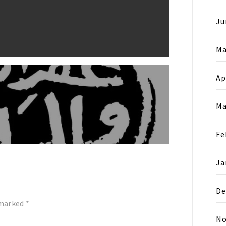
Ju
Ma
Ap
Ma
Fe
Ja
De
 marked
*
No