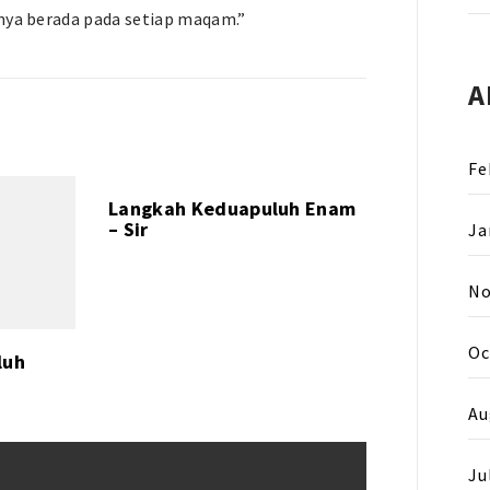
nya berada pada setiap maqam.”
A
Fe
Langkah Keduapuluh Enam
– Sir
Ja
No
Oc
luh
Au
Ju