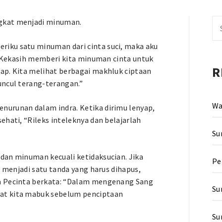
gkat menjadi minuman.
Se
fo
iku satu minuman dari cinta suci, maka aku
ng Kekasih memberi kita minuman cinta untuk
R
ap. Kita melihat berbagai makhluk ciptaan
uncul terang-terangan.”
Wa
nurunan dalam indra. Ketika dirimu lenyap,
ehati, “Rileks inteleknya dan belajarlah
Su
dan minuman kecuali ketidaksucian. Jika
Pe
i menjadi satu tanda yang harus dihapus,
ra Pecinta berkata: “Dalam mengenang Sang
Su
uat kita mabuk sebelum penciptaan
Su