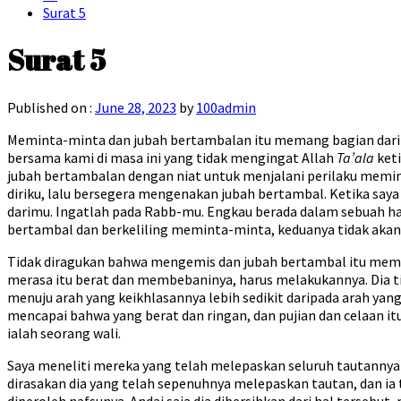
Surat 5
Surat 5
Published on :
June 28, 2023
by
100admin
Meminta-minta dan jubah bertambalan itu memang bagian dari T
bersama kami di masa ini yang tidak mengingat Allah
Ta’ala
keti
jubah bertambalan dengan niat untuk menjalani perilaku memint
diriku, lalu bersegera mengenakan jubah bertambal. Ketika sa
darimu. Ingatlah pada Rabb-mu. Engkau berada dalam sebuah ha
bertambal dan berkeliling meminta-minta, keduanya tidak aka
Tidak diragukan bahwa mengemis dan jubah bertambal itu memb
merasa itu berat dan membebaninya, harus melakukannya. Dia tid
menuju arah yang keikhlasannya lebih sedikit daripada arah yang
mencapai bahwa yang berat dan ringan, dan pujian dan celaan itu
ialah seorang wali.
Saya meneliti mereka yang telah melepaskan seluruh tautannya
dirasakan dia yang telah sepenuhnya melepaskan tautan, dan ia 
diperoleh nafsunya. Andai saja dia dibersihkan dari hal terseb