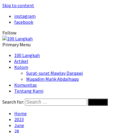
Skip to content
instagram
facebook
Follow
Primary Menu
100 Langkah
Artikel
Kolom
Surat-surat Mawlay Darqawi
Muqadim Malik Abdalhaqq
Komunitas
Tentang Kami
Search for:
Home
2023
June
28