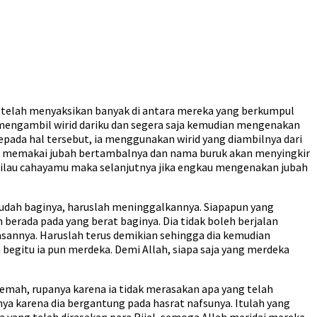
i telah menyaksikan banyak di antara mereka yang berkumpul
 mengambil wirid dariku dan segera saja kemudian mengenakan
epada hal tersebut, ia menggunakan wirid yang diambilnya dari
lah memakai jubah bertambalnya dan nama buruk akan menyingkir
 kilau cahayamu maka selanjutnya jika engkau mengenakan jubah
udah baginya, haruslah meninggalkannya. Siapapun yang
berada pada yang berat baginya. Dia tidak boleh berjalan
lasannya. Haruslah terus demikian sehingga dia kemudian
 begitu ia pun merdeka. Demi Allah, siapa saja yang merdeka
emah, rupanya karena ia tidak merasakan apa yang telah
ya karena dia bergantung pada hasrat nafsunya. Itulah yang
a yang telah dirasakan para Rijal, semoga Allah meridai mereka.