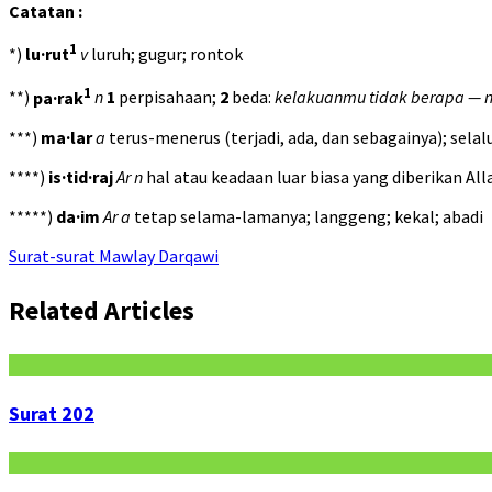
Catatan :
1
*)
lu·rut
v
luruh; gugur; rontok
1
**)
pa·rak
n
1
perpisahaan;
2
beda:
kelakuanmu tidak berapa — 
***)
ma·lar
a
terus-menerus (terjadi, ada, dan sebagainya); selal
****)
is·tid·raj
Ar n
hal atau keadaan luar biasa yang diberikan All
*****)
da·im
Ar
a
tetap selama-lamanya; langgeng; kekal; abadi
Surat-surat Mawlay Darqawi
Related Articles
Surat 202