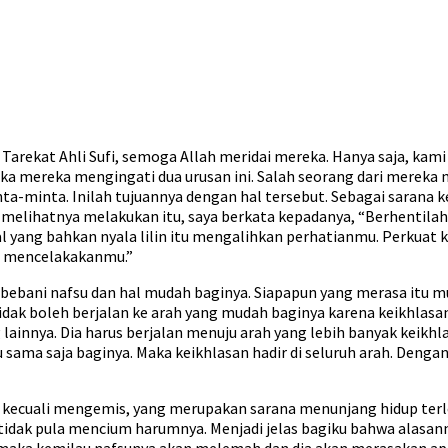
arekat Ahli Sufi, semoga Allah meridai mereka. Hanya saja, kam
ka mereka mengingati dua urusan ini. Salah seorang dari mereka
a-minta. Inilah tujuannya dengan hal tersebut. Sebagai sarana k
ya melihatnya melakukan itu, saya berkata kepadanya, “Berhenti
l yang bahkan nyala lilin itu mengalihkan perhatianmu. Perkuat
n mencelakakanmu.”
ebani nafsu dan hal mudah baginya. Siapapun yang merasa itu m
ak boleh berjalan ke arah yang mudah baginya karena keikhlasan 
 lainnya. Dia harus berjalan menuju arah yang lebih banyak keikh
 sama saja baginya. Maka keikhlasan hadir di seluruh arah. Dengan
 kecuali mengemis, yang merupakan sarana menunjang hidup terl
tidak pula mencium harumnya. Menjadi jelas bagiku bahwa alasann
ut, maka kemilau nafsunya akan melemah dan dia akan merasakan ap