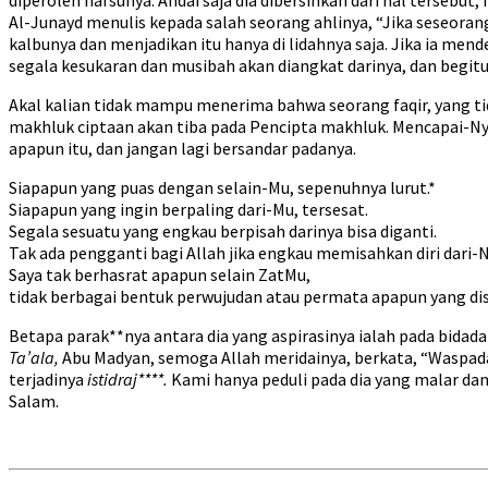
Al-Junayd menulis kepada salah seorang ahlinya, “Jika seseoran
kalbunya dan menjadikan itu hanya di lidahnya saja. Jika ia me
segala kesukaran dan musibah akan diangkat darinya, dan begitu
Akal kalian tidak mampu menerima bahwa seorang faqir, yang tid
makhluk ciptaan akan tiba pada Pencipta makhluk. Mencapai-Nya
apapun itu, dan jangan lagi bersandar padanya.
Siapapun yang puas dengan selain-Mu, sepenuhnya lurut.*
Siapapun yang ingin berpaling dari-Mu, tersesat.
Segala sesuatu yang engkau berpisah darinya bisa diganti.
Tak ada pengganti bagi Allah jika engkau memisahkan diri dari-N
Saya tak berhasrat apapun selain ZatMu,
tidak berbagai bentuk perwujudan atau permata apapun yang di
Betapa parak**nya antara dia yang aspirasinya ialah pada bidada
Ta’ala,
Abu Madyan, semoga Allah meridainya, berkata, “Waspada
terjadinya
istidraj****.
Kami hanya peduli pada dia yang malar dan
Salam.