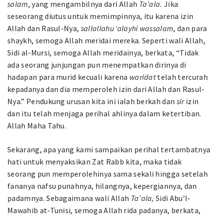
salam
, yang mengambilnya dari Allah
Ta’ala.
Jika
seseorang diutus untuk memimpinnya, itu karena izin
Allah dan Rasul-Nya,
sallallahu ‘alayhi wassalam
, dan para
shaykh, semoga Allah meridai mereka. Seperti wali Allah,
Sidi al-Mursi, semoga Allah meridainya, berkata, “Tidak
ada seorang junjungan pun menempatkan dirinya di
hadapan para murid kecuali karena
waridat
telah tercurah
kepadanya dan dia memperoleh izin dari Allah dan Rasul-
Nya.” Pendukung urusan kita ini ialah berkah dan
sir
izin
dan itu telah menjaga perihal ahlinya dalam ketertiban.
Allah Maha Tahu.
Sekarang, apa yang kami sampaikan perihal tertambatnya
hati untuk menyaksikan Zat Rabb kita, maka tidak
seorang pun memperolehinya sama sekali hingga setelah
fananya nafsu punahnya, hilangnya, kepergiannya, dan
padamnya. Sebagaimana wali Allah
Ta’ala,
Sidi Abu’l-
Mawahib at-Tunisi, semoga Allah rida padanya, berkata,