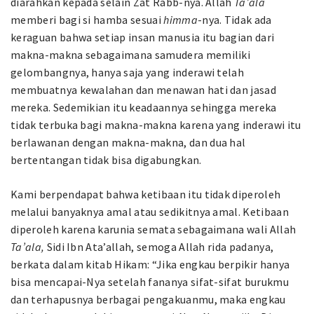
diarahkan kepada selain Zat Rabb-nya. Allah
Ta’ala
memberi bagi si hamba sesuai
himma
-nya. Tidak ada
keraguan bahwa setiap insan manusia itu bagian dari
makna-makna sebagaimana samudera memiliki
gelombangnya, hanya saja yang inderawi telah
membuatnya kewalahan dan menawan hati dan jasad
mereka. Sedemikian itu keadaannya sehingga mereka
tidak terbuka bagi makna-makna karena yang inderawi itu
berlawanan dengan makna-makna, dan dua hal
bertentangan tidak bisa digabungkan.
Kami berpendapat bahwa ketibaan itu tidak diperoleh
melalui banyaknya amal atau sedikitnya amal. Ketibaan
diperoleh karena karunia semata sebagaimana wali Allah
Ta’ala,
Sidi Ibn Ata’allah, semoga Allah rida padanya,
berkata dalam kitab Hikam: “Jika engkau berpikir hanya
bisa mencapai-Nya setelah fananya sifat-sifat burukmu
dan terhapusnya berbagai pengakuanmu, maka engkau