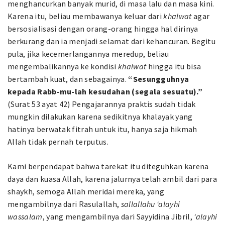
menghancurkan banyak murid, di masa lalu dan masa kini.
Karena itu, beliau membawanya keluar dari
khalwat
agar
bersosialisasi dengan orang-orang hingga hal dirinya
berkurang dan ia menjadi selamat dari kehancuran. Begitu
pula, jika kecemerlangannya meredup, beliau
mengembalikannya ke kondisi
khalwat
hingga itu bisa
bertambah kuat, dan sebagainya.
“Sesungguhnya
kepada Rabb-mu-lah kesudahan (segala sesuatu).”
(Surat 53 ayat 42) Pengajarannya praktis sudah tidak
mungkin dilakukan karena sedikitnya khalayak yang
hatinya berwatak fitrah untuk itu, hanya saja hikmah
Allah tidak pernah terputus.
Kami berpendapat bahwa tarekat itu diteguhkan karena
daya dan kuasa Allah, karena jalurnya telah ambil dari para
shaykh, semoga Allah meridai mereka, yang
mengambilnya dari Rasulallah,
sallallahu ‘alayhi
wassalam
, yang mengambilnya dari Sayyidina Jibril,
‘alayhi