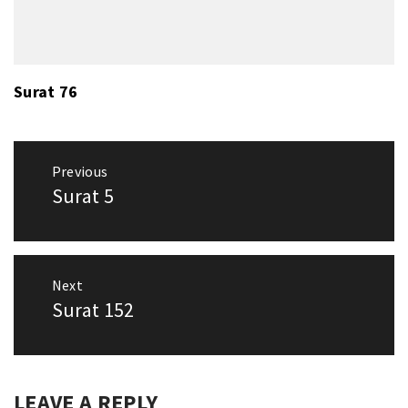
Surat 76
Post
Previous
navigation
Surat 5
Previous
post:
Next
Surat 152
Next
post:
LEAVE A REPLY