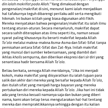
din ialah makrifat pada Allah.”
Yang dimaksud dengan
pengenalan/makrifat di sini, menurut kami ialah menjadikan
hal tafakurnya teguh dibarengi perilaku adil serta mengikuti
hikmah. Ini bukan istilah yang biasa digunakan ahli fikih.
Mereka menyatakan bahwa pengenalan/makrifat itu ialah ilmu
tentang aturan-aturan. Secara menyeluruh, makrifat dapat
secara sahih diterapkan atas ilmu seperti itu, namun sesuai
syarat paling khususnya itu berarti makrifat kepada Allah
Ta’ala
melalui makna-makna Asma-Asma dan Sifat-Sifat tanpa
pemisahan antara Sifat-Sifat dan Zat-Nya. Inilah makrifat
yang muncul dari sumber kebersamaan, yang diambil dari
ikhlas
khalis
sempurna, dan diberikan ekspresi dari
sir
diri yang
senantiasa hadir bersama Allah
Ta’ala.
Beliau berkata, semoga Allah meridainya, “Jika ini menjadi
kokoh, maka makrifat yang diisyaratkan itu ialah tujuan para
salik dan akhir dari mereka yang bersafar kepada Allah
Ta’ala,
dan itulah sifat yang menjadi harga bayaran yang mereka
pertukarkan diri mereka kepada Allah
Ta’ala.
Jika hari ini tidak
ada yang tersisa kecuali namanya saja dan bukan yang diberi
nama, kami akan tetap terus mengutarakan hal-hal tentang
mereka dan mempraktikkannya sehingga dengan itu kalian