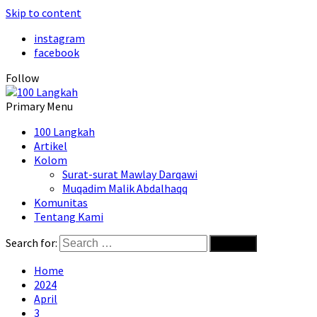
Skip to content
instagram
facebook
Follow
Primary Menu
100 Langkah
Artikel
Kolom
Surat-surat Mawlay Darqawi
Muqadim Malik Abdalhaqq
Komunitas
Tentang Kami
Search for:
Home
2024
April
3