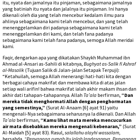
itu, nyata dan jamalnya itu pinjaman, sebagaimana jamalnya
yang batiniah itu nyata dan jalalnya itu pinjaman. Ini hanya
dikenali oleh dia yang telah mencebur kedalam ilmu para
ahlinya sebagaimana kami telah mencebur, dan yang telah
menenggelamkan diri padanya sebagaimana kami telah
menenggelamkan diri kami, dan telah fana padanya
sebagaimana kami telah fana padanya, semoga Allah meridai
kami.
Faqir, dengarkan apa yang dikatakan Shaykh Muhammad ibn
Ahmad al-Ansari as-Sahili di kitabnya,
Bughyat as-Salik fi Ashraf
al-Masalik
(Tujuan Salik di Jalan-jalan Setapak Terpuji):
“Ketahuilah, semoga Allah menerangi hati-hati kita dengan
berbagai cahaya makrifat dan membawa kita di atas jalan
setiap wali arifin! bahwa makrifat ialah akhir makam ihsan dan
akhir dati tahapan-tahapannya. Allah
Ta’ala
berfirman,
“Dan
mereka tidak menghormati Allah dengan penghormatan
yang semestinya,”
(Surat Al-Anaam [6] ayat 91) yaitu
mengenali-Nya sebagaimana seharusnya Ia dikenali. Dan Allah
Ta’ala
berfirman,
“Kamu lihat mata mereka mencucurkan
air mata disebabkan mereka mengenali kebenaran,”
(Surat
Al-Maidah [5] ayat 83). Rasul,
salallahu alayhi wassalam,
bersabda,
“Penyangga rumah itu ialah landasannya. Penyangga