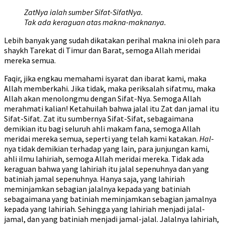
ZatNya ialah sumber Sifat-SifatNya.
Tak ada keraguan atas makna-maknanya.
Lebih banyak yang sudah dikatakan perihal makna ini oleh para
shaykh Tarekat di Timur dan Barat, semoga Allah meridai
mereka semua.
Faqir, jika engkau memahami isyarat dan ibarat kami, maka
Allah memberkahi. Jika tidak, maka periksalah sifatmu, maka
Allah akan menolongmu dengan Sifat-Nya. Semoga Allah
merahmati kalian! Ketahuilah bahwa jalal itu Zat dan jamal itu
Sifat-Sifat. Zat itu sumbernya Sifat-Sifat, sebagaimana
demikian itu bagi seluruh ahli makam fana, semoga Allah
meridai mereka semua, seperti yang telah kami katakan.
Hal
-
nya tidak demikian terhadap yang lain, para junjungan kami,
ahli ilmu lahiriah, semoga Allah meridai mereka. Tidak ada
keraguan bahwa yang lahiriah itu jalal sepenuhnya dan yang
batiniah jamal sepenuhnya. Hanya saja, yang lahiriah
meminjamkan sebagian jalalnya kepada yang batiniah
sebagaimana yang batiniah meminjamkan sebagian jamalnya
kepada yang lahiriah. Sehingga yang lahiriah menjadi jalal-
jamal, dan yang batiniah menjadi jamal-jalal. Jalalnya lahiriah,