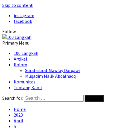
Skip to content
instagram
facebook
Follow
Primary Menu
100 Langkah
Artikel
Kolom
Surat-surat Mawlay Darqawi
Muqadim Malik Abdalhaqq
Komunitas
Tentang Kami
Search for:
Home
2023
April
5